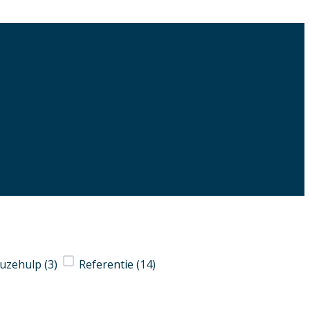
uzehulp
(3)
Referentie
(14)