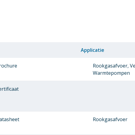
Applicatie
rochure
Rookgasafvoer, Ven
Warmtepompen
rtificaat
atasheet
Rookgasafvoer