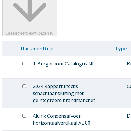
Geselecteerd downloaden (
0
)
Documenttitel
Type
1. Burgerhout Catalogus NL
B
2024 Rapport Efectis
Ce
schachtaansluiting met
geïntegreerd brandmanchet
Alu fix Condensafvoer
D
horizontaalvertikaal AL 80