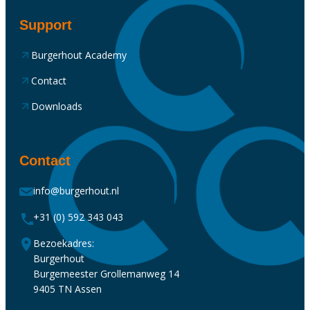
Support
Burgerhout Academy
Contact
Downloads
Contact
info@burgerhout.nl
+31 (0) 592 343 043
Bezoekadres:
Burgerhout
Burgemeester Grollemanweg 14
9405 TN Assen