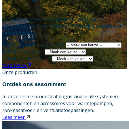
Downloads
Burgerhout ontwikkelt slimme en betrouwbare
oplossingen voor warmtepompinstallaties, ventilatie en
Academy
rookgasafvoer.
Over ons
1. Waar ben je naar op zoek?
2. Welke categorie?
Contact
3. Welke productserie?
Nu zoeken
Onze producten
Ontdek ons assortiment
In onze online productcatalogus vind je alle systemen,
componenten en accessoires voor warmtepompen,
rookgasafvoer, en ventilatietoepassingen.
Lees meer