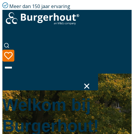
Meer dan 150 jaar ervaring
HOME
Welkom bij
Taal
Assortiment
Burgerhout!
Oplossingen