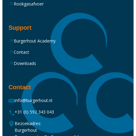
Rookgasafvoer
Support
Burgerhout Academy
Contact
Downloads
Contact
info@burgerhout.nl
+31 (0) 592 343 043
Bezoekadres:
Burgerhout