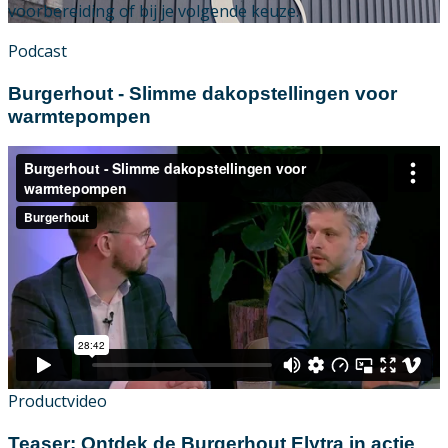
voorbereiding of bij je volgende keuze.
Downloads
Podcast
Academy
Burgerhout - Slimme dakopstellingen voor
warmtepompen
Over ons
Contact
Productvideo
Teaser: Ontdek de Burgerhout Elytra in actie