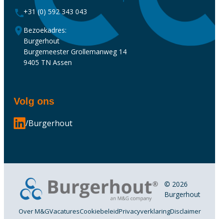
+31 (0) 592 343 043
Bezoekadres:
Burgerhout
Burgemeester Grollemanweg 14
9405 TN Assen
Volg ons
/Burgerhout
© 2026
Burgerhout
Over M&G
Vacatures
Cookiebeleid
Privacyverklaring
Disclaimer