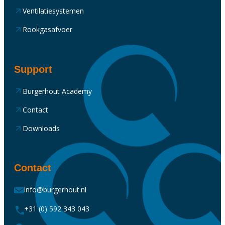
Ventilatiesystemen
Rookgasafvoer
Support
Burgerhout Academy
Contact
Downloads
Contact
info@burgerhout.nl
+31 (0) 592 343 043