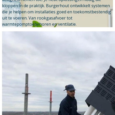
kloppen in de praktijk. Burgerhout ontwikkelt systemen
Downloads
die je helpen om installaties goed en toekomstbestendig
uit te voeren. Van rookgasafvoer tot
Academy
warmtepomptoebehoren en ventilatie.
Over ons
Contact