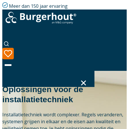
Meer dan 150 jaar ervaring
ONZE EXPERTISE
Oplossingen voor de
installatietechniek
Taal
Assortiment
Installatietechniek wordt complexer. Regels veranderen,
systemen grijpen in elkaar en de eisen aan kwaliteit en
Oplossingen
veiligheid nemen toe. Je hebt oplossingen nodig die