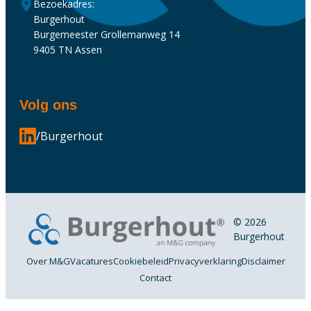
Bezoekadres:
Burgerhout
Burgemeester Grollemanweg 14
9405 TN Assen
Volg ons
/Burgerhout
© 2026
Burgerhout
Over M&G
Vacatures
Cookiebeleid
Privacyverklaring
Disclaimer
Contact