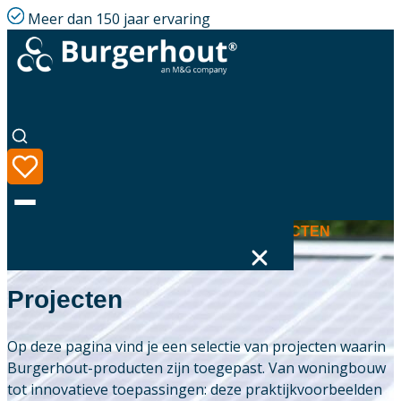
Meer dan 150 jaar ervaring
ONTDEK HOE JE BURGERHOUT-PRODUCTEN
EFFECTIEF TOEPAST IN DE PRAKTIJK.
Projecten
Taal
Assortiment
Op deze pagina vind je een selectie van projecten waarin
Burgerhout-producten zijn toegepast. Van woningbouw
Oplossingen
tot innovatieve toepassingen: deze praktijkvoorbeelden