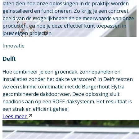
laten zien hoe onze oplossingen in de praktijk worden
geïnstalleerd en functioneren. Zo krijg je een concreet
Downloads
beeld van de mogelijkheden én de meerwaarde van onze
producten, en hoe je deze effectief kunt toepassen in
Academy
jouw eigen projecten.
Over ons
Innovatie
Delft
Contact
Hoe combineer je een groendak, zonnepanelen en
installaties zonder het dak te verstoren? In Delft testten
we een slimme combinatie met de Burgerhout Elytra
gecombineerde dakdoorvoer. Deze oplossing sluit
naadloos aan op een ROEF-daksysteem. Het resultaat is
een strak en efficiënt geheel.
Lees meer