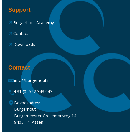
Support
Burgerhout Academy
Contact
Downloads
Contact
info@burgerhout.nl
+31 (0) 592 343 043
Bezoekadres:
Burgerhout
Burgemeester Grollemanweg 14
9405 TN Assen