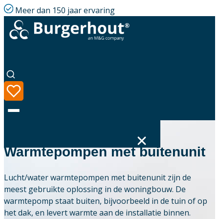
Meer dan 150 jaar ervaring
BURGERHOUT OPLOSSINGEN
Warmtepompen met buitenunit
Taal
Lucht/water warmtepompen met buitenunit zijn de
Assortiment
meest gebruikte oplossing in de woningbouw. De
warmtepomp staat buiten, bijvoorbeeld in de tuin of op
Oplossingen
het dak, en levert warmte aan de installatie binnen.