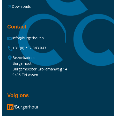
Downloads
Contact
info@burgerhout.nl
+31 (0) 592 343 043
Bezoekadres:
Burgerhout
Burgemeester Grollemanweg 14
9405 TN Assen
Volg ons
/Burgerhout