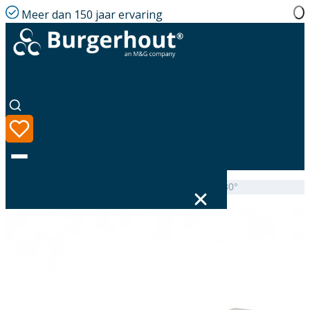
Meer dan 150 jaar ervaring
Home
|
Assortiment
|
Airtight seal 94-125 angle 0-30°
Taal
Assortiment
Oplossingen