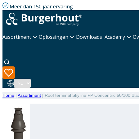
Meer dan 150 jaar ervaring
Assortiment
Oplossingen
Downloads
Academy
Ov
Taal
Home
|
Assortiment
|
Roof terminal Skyline PP Concentric 60/100 Bla