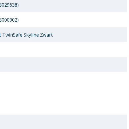
8029638)
8000002)
 TwinSafe Skyline Zwart