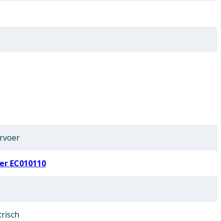
rvoer
er EC010110
risch