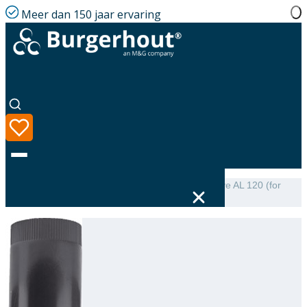
Meer dan 150 jaar ervaring
Home
|
Assortiment
|
Roof terminal extension Above AL 120 (for
type 60/100) L=500
Taal
Assortiment
Oplossingen