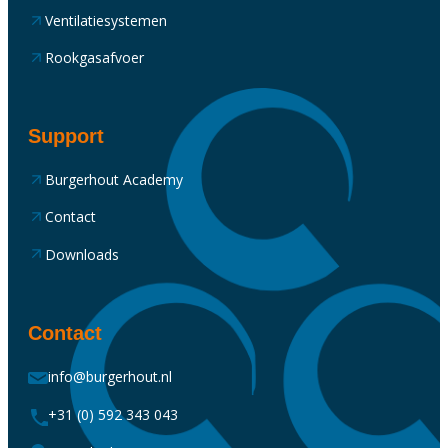
Ventilatiesystemen
Rookgasafvoer
Support
Burgerhout Academy
Contact
Downloads
Contact
info@burgerhout.nl
+31 (0) 592 343 043