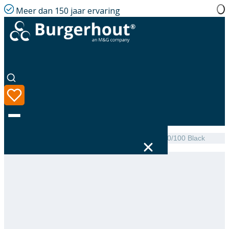
Meer dan 150 jaar ervaring
Home
|
Assortiment
|
Roof terminal EasySafe PP 60/100 Black
Taal
Assortiment
Oplossingen