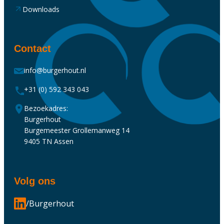
Downloads
Contact
info@burgerhout.nl
+31 (0) 592 343 043
Bezoekadres:
Burgerhout
Burgemeester Grollemanweg 14
9405 TN Assen
Volg ons
/Burgerhout