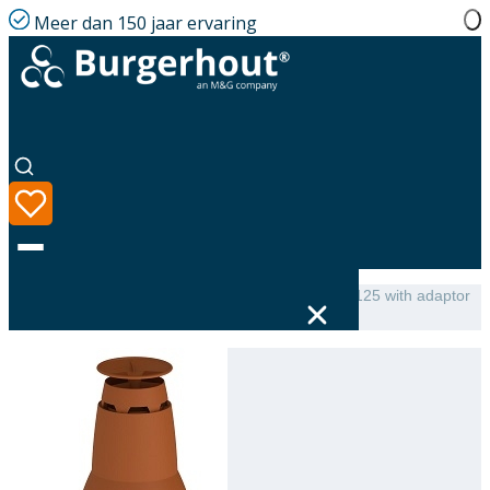
Meer dan 150 jaar ervaring
Home
|
Assortiment
|
Roof terminal Skyline PP 80/125 with adaptor
80-80 Terra
Taal
Assortiment
Oplossingen