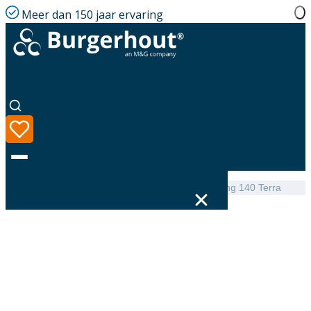
Meer dan 150 jaar ervaring
Home
|
Assortiment
|
FX Easy Pitched Roof Flashing 140 Terra
Taal
Assortiment
Oplossingen