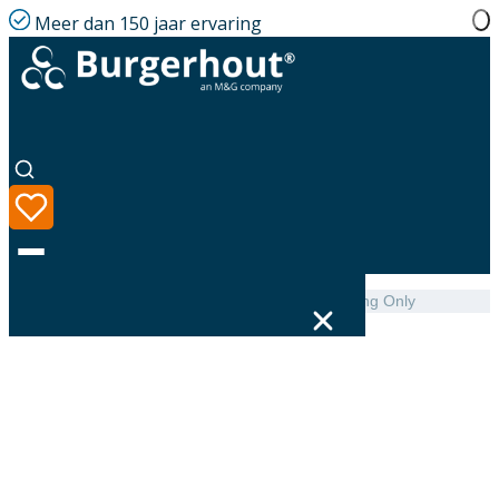
Meer dan 150 jaar ervaring
Home
|
Assortiment
|
FX Easy Pitched Roof Flashing Only
Taal
Assortiment
Oplossingen