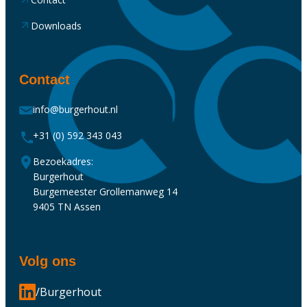
Downloads
Contact
info@burgerhout.nl
+31 (0) 592 343 043
Bezoekadres:
Burgerhout
Burgemeester Grollemanweg 14
9405 TN Assen
Volg ons
/Burgerhout