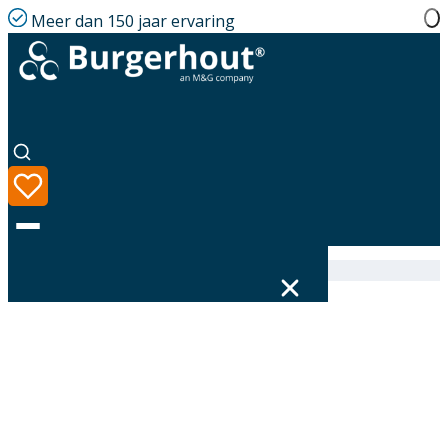
Meer dan 150 jaar ervaring
Home
|
Assortiment
|
400472035
Taal
Assortiment
Oplossingen