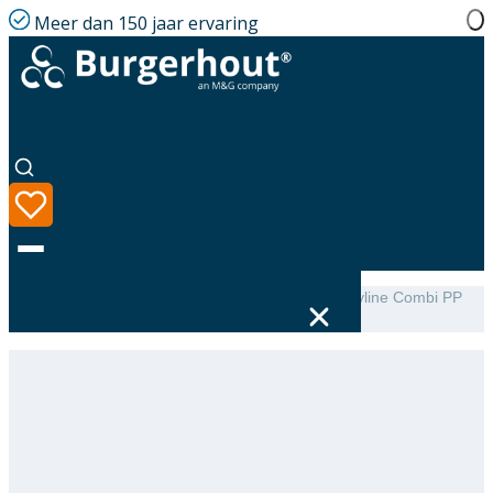
Meer dan 150 jaar ervaring
Home
|
Assortiment
|
Burgerhout Roof terminal Skyline Combi PP
Concentric 60/100 125 Black
Taal
Assortiment
Oplossingen