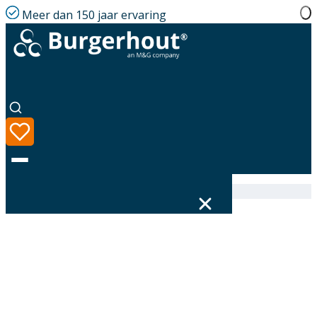
Meer dan 150 jaar ervaring
Home
|
Assortiment
|
400472062
Taal
Assortiment
Oplossingen