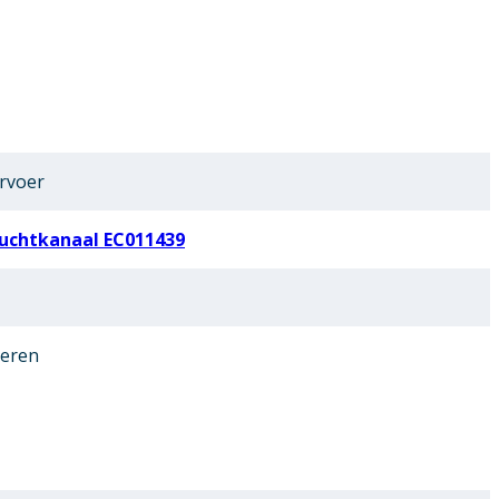
rvoer
luchtkanaal EC011439
oeren