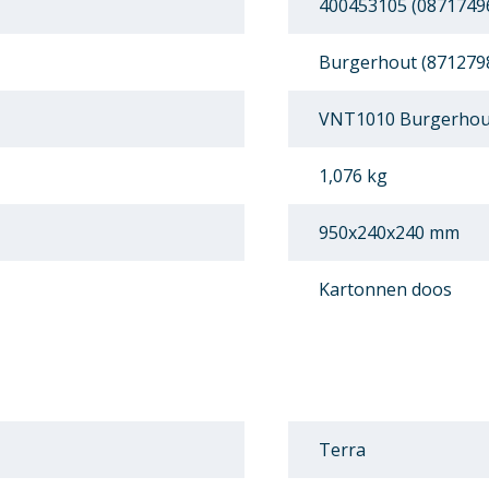
400453105 (0871749
Burgerhout (871279
VNT1010 Burgerhout
1,076 kg
950x240x240 mm
Kartonnen doos
Terra