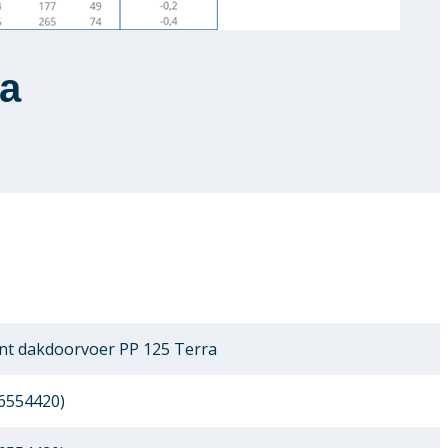
ra
t dakdoorvoer PP 125 Terra
6554420)