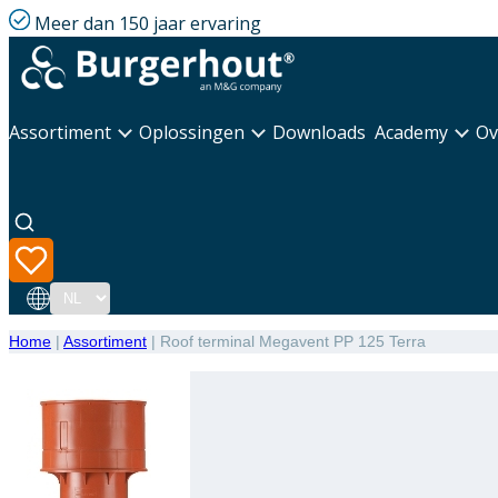
Meer dan 150 jaar ervaring
Assortiment
Oplossingen
Downloads
Academy
Ov
Taal
Home
|
Assortiment
|
Roof terminal Megavent PP 125 Terra