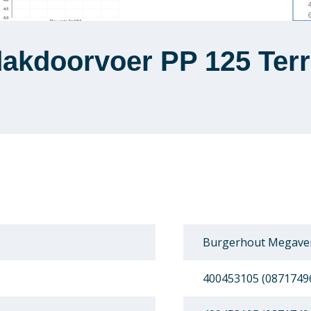
akdoorvoer PP 125 Ter
Burgerhout Megaven
400453105 (0871749