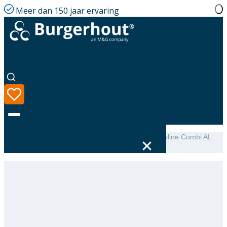
Meer dan 150 jaar ervaring
Home
|
Assortiment
|
Burgerhout Roof terminal Skyline Combi AL
with adaptor 80-80-125 Black
Taal
Assortiment
Oplossingen