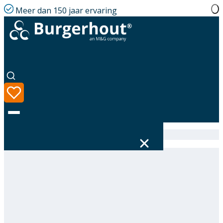
Meer dan 150 jaar ervaring
Home
|
Assortiment
|
400452937
Taal
Assortiment
Oplossingen