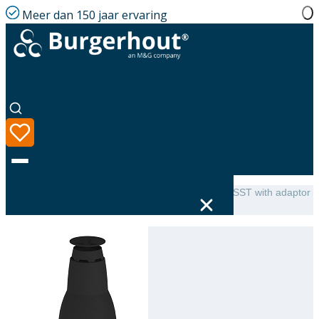
Meer dan 150 jaar ervaring
Home
|
Assortiment
|
Roof terminal Skyline Combi SST with adaptor
80-80-125 Black
Taal
Assortiment
Oplossingen