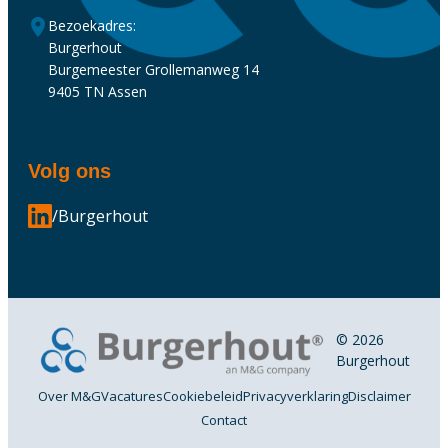
Bezoekadres:
Burgerhout
Burgemeester Grollemanweg 14
9405 TN Assen
Volg ons
/Burgerhout
© 2026
Burgerhout
Over M&G
Vacatures
Cookiebeleid
Privacyverklaring
Disclaimer
Contact