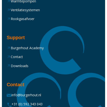
Warmtepompen
Ventilatiesystemen
Rookgasafvoer
Support
Burgerhout Academy
Contact
Downloads
Contact
info@burgerhout.nl
+31 (0) 592 343 043