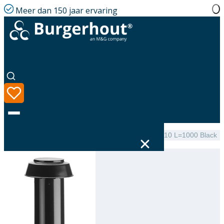
Meer dan 150 jaar ervaring
Home
|
Assortiment
|
Roof terminal Ventilation AL 110 L=1000 Black
Taal
Assortiment
Oplossingen