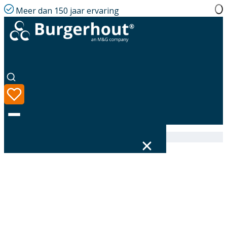
Meer dan 150 jaar ervaring
Home
|
Assortiment
|
Roof terminal AL 110 L=1450
Taal
Assortiment
Oplossingen