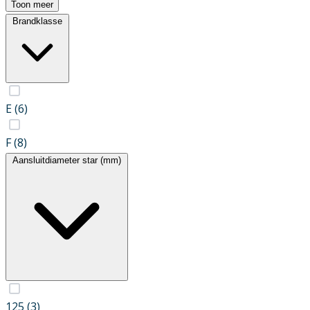
Toon meer
Brandklasse
E
(6)
F
(8)
Aansluitdiameter star (mm)
125
(3)