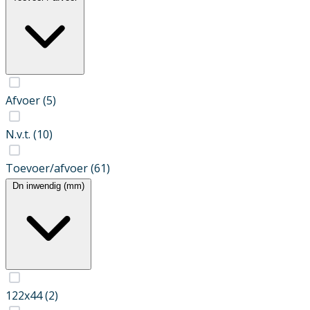
Afvoer
(5)
N.v.t.
(10)
Toevoer/afvoer
(61)
Dn inwendig (mm)
122x44
(2)