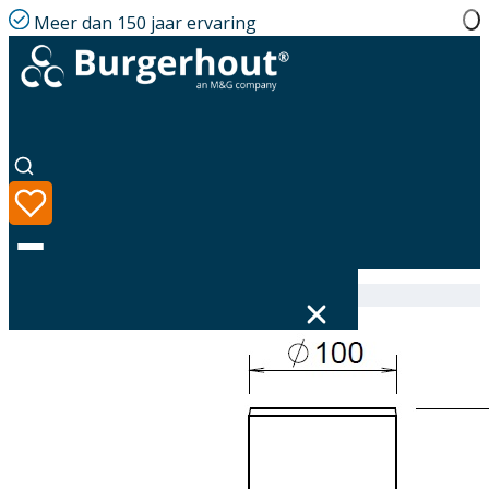
Meer dan 150 jaar ervaring
Home
|
Assortiment
|
410085497
Taal
Assortiment
Oplossingen