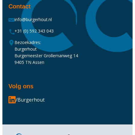
Contact
info@burgerhout.nl
+31 (0) 592 343 043
Bezoekadres:
Burgerhout
Burgemeester Grollemanweg 14
9405 TN Assen
Volg ons
/Burgerhout