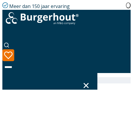
Meer dan 150 jaar ervaring
Home
|
Assortiment
|
410085197
Taal
Assortiment
Oplossingen