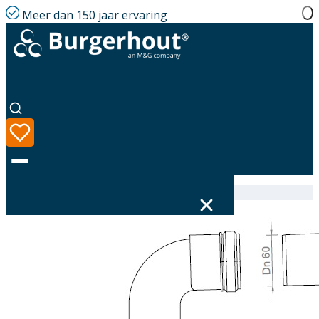
Meer dan 150 jaar ervaring
Home
|
Assortiment
|
410081294
Taal
Assortiment
Oplossingen