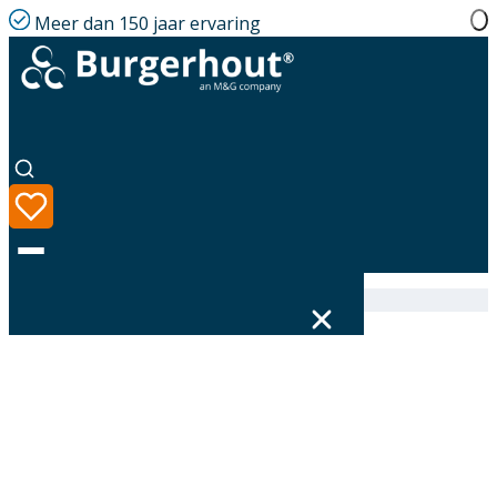
Meer dan 150 jaar ervaring
Home
|
Assortiment
|
Wall terminal PP 100/150
Taal
Assortiment
Oplossingen