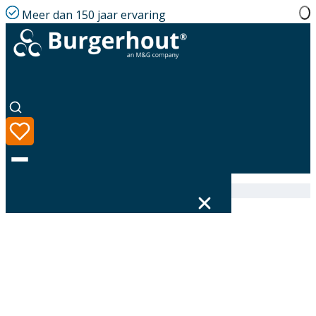
Meer dan 150 jaar ervaring
Home
|
Assortiment
|
410072132
Taal
Assortiment
Oplossingen