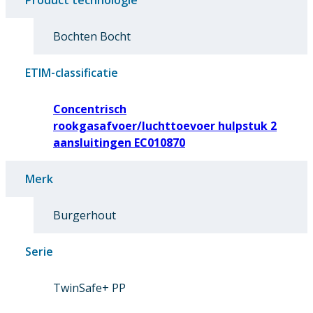
Product technologie
Bochten Bocht
ETIM-classificatie
Concentrisch
rookgasafvoer/luchttoevoer hulpstuk 2
aansluitingen EC010870
Merk
Burgerhout
Serie
TwinSafe+ PP