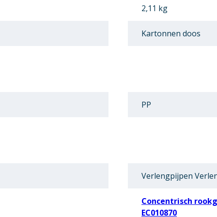
2,11 kg
Kartonnen doos
PP
Verlengpijpen Verle
Concentrisch rookg
EC010870