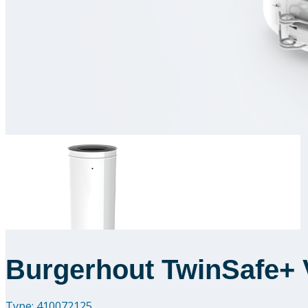
Burgerhout TwinSafe+ V
Type: 410072125