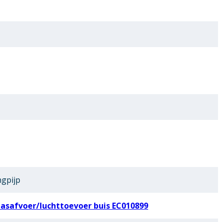
ngpijp
asafvoer/luchttoevoer buis EC010899