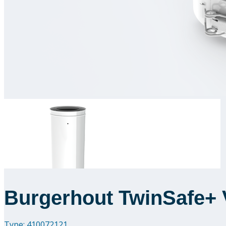
Burgerhout TwinSafe+ 
Type: 410072121