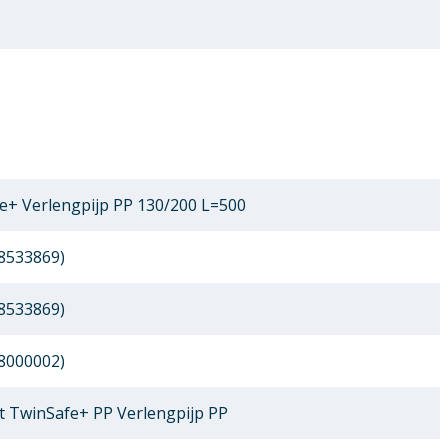
+ Verlengpijp PP 130/200 L=500
8533869)
8533869)
8000002)
 TwinSafe+ PP Verlengpijp PP