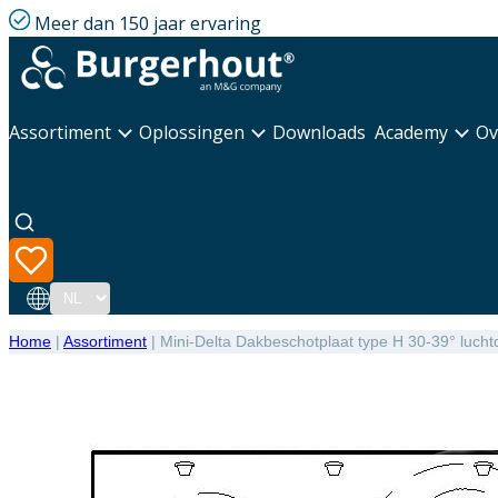
Meer dan 150 jaar ervaring
Assortiment
Oplossingen
Downloads
Academy
Ov
Taal
Home
|
Assortiment
|
Mini-Delta Dakbeschotplaat type H 30-39° luchtd