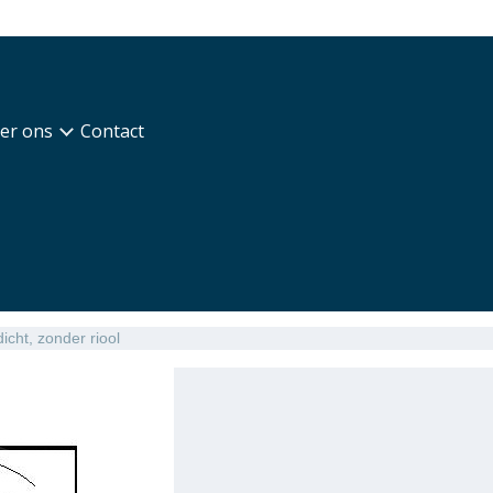
er ons
Contact
icht, zonder riool