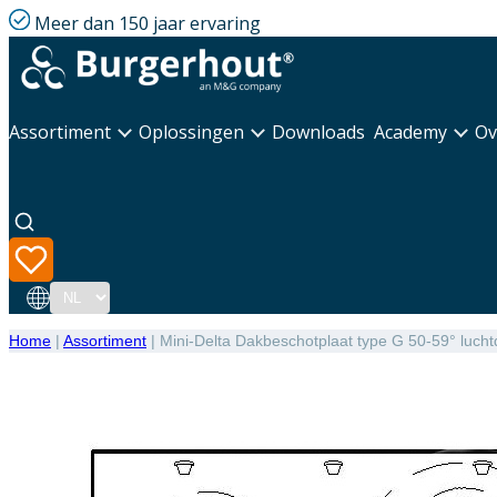
Meer dan 150 jaar ervaring
Assortiment
Oplossingen
Downloads
Academy
Ov
Taal
Home
|
Assortiment
|
Mini-Delta Dakbeschotplaat type G 50-59° lucht