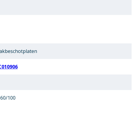
akbeschotplaten
C010906
 60/100