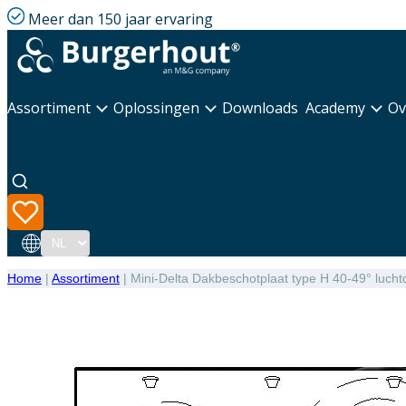
Meer dan 150 jaar ervaring
Assortiment
Oplossingen
Downloads
Academy
Ov
Taal
Home
|
Assortiment
|
Mini-Delta Dakbeschotplaat type H 40-49° lucht