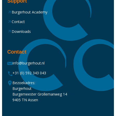
Support
Burgerhout Academy
Contact
Downloads
Contact
info@burgerhout.nl
+31 (0) 592 343 043
Bezoekadres:
Burgerhout
Burgemeester Grollemanweg 14
9405 TN Assen