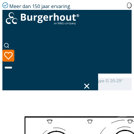
Meer dan 150 jaar ervaring
Home
|
Assortiment
|
Mini-Delta Dakbeschotplaat type G 20-29°
luchtdicht
Taal
Assortiment
Oplossingen