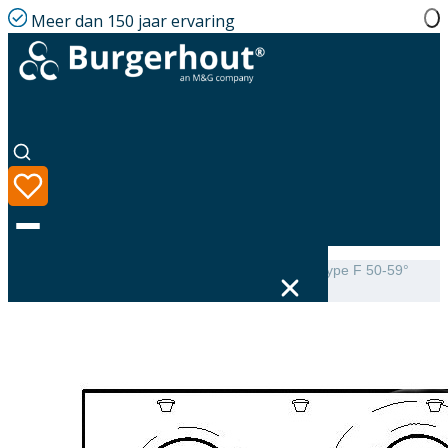
Meer dan 150 jaar ervaring
Home
|
Assortiment
|
Mini-Delta Dakbeschotplaat type F 50-59°
luchtdicht
Taal
Assortiment
Oplossingen