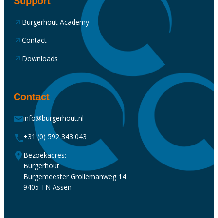
Support
Burgerhout Academy
Contact
Downloads
Contact
info@burgerhout.nl
+31 (0) 592 343 043
Bezoekadres:
Burgerhout
Burgemeester Grollemanweg 14
9405 TN Assen