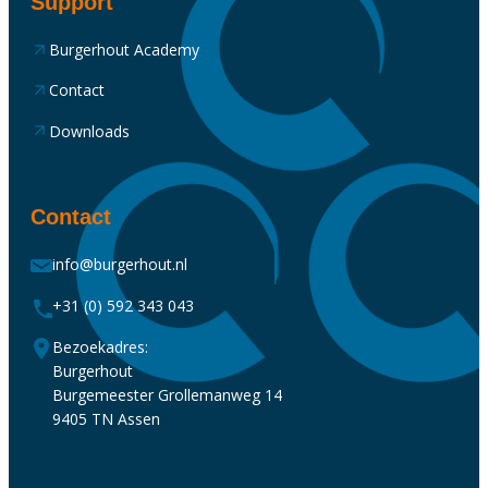
Support
Burgerhout Academy
Contact
Downloads
Contact
info@burgerhout.nl
+31 (0) 592 343 043
Bezoekadres:
Burgerhout
Burgemeester Grollemanweg 14
9405 TN Assen