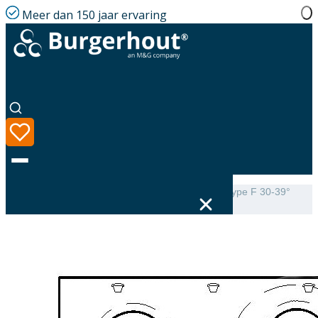
Meer dan 150 jaar ervaring
Home
|
Assortiment
|
Mini-Delta Dakbeschotplaat type F 30-39°
luchtdicht
Taal
Assortiment
Oplossingen