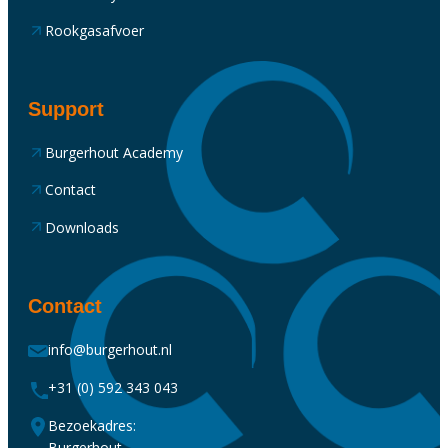
Rookgasafvoer
Support
Burgerhout Academy
Contact
Downloads
Contact
info@burgerhout.nl
+31 (0) 592 343 043
Bezoekadres:
Burgerhout