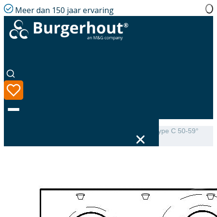
Meer dan 150 jaar ervaring
Home
|
Assortiment
|
Mini-Delta Dakbeschotplaat type C 50-59°
luchtdicht
Taal
Assortiment
Oplossingen