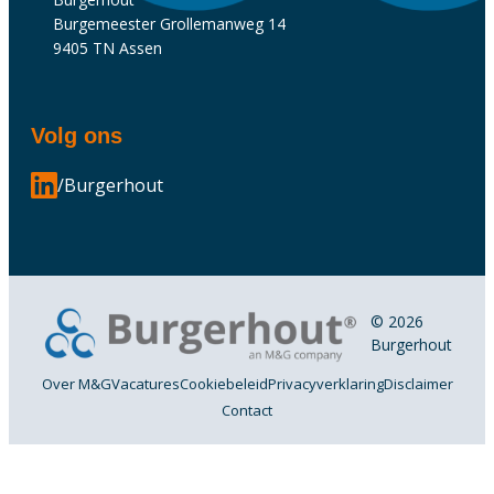
Burgemeester Grollemanweg 14
9405 TN Assen
Volg ons
/Burgerhout
© 2026
Burgerhout
Over M&G
Vacatures
Cookiebeleid
Privacyverklaring
Disclaimer
Contact