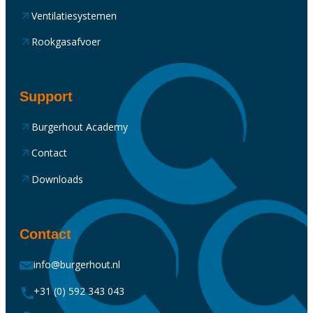
Ventilatiesystemen
Rookgasafvoer
Support
Burgerhout Academy
Contact
Downloads
Contact
info@burgerhout.nl
+31 (0) 592 343 043