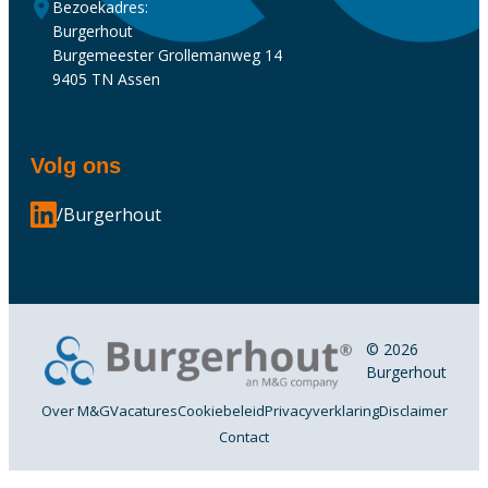
Bezoekadres:
Burgerhout
Burgemeester Grollemanweg 14
9405 TN Assen
Volg ons
/Burgerhout
© 2026
Burgerhout
Over M&G
Vacatures
Cookiebeleid
Privacyverklaring
Disclaimer
Contact