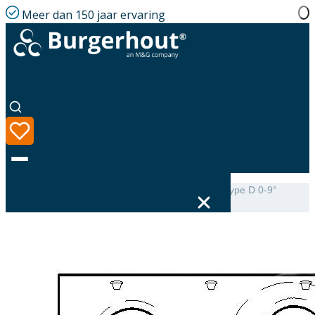
Meer dan 150 jaar ervaring
Home
|
Assortiment
|
Mini-Delta Dakbeschotplaat type D 0-9°
luchtdicht
Taal
Assortiment
Oplossingen