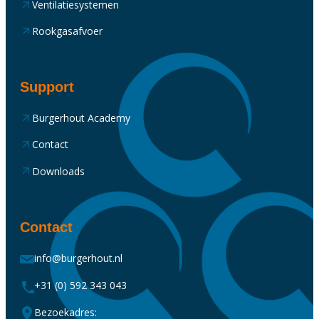
Ventilatiesystemen
Rookgasafvoer
Support
Burgerhout Academy
Contact
Downloads
Contact
info@burgerhout.nl
+31 (0) 592 343 043
Bezoekadres: