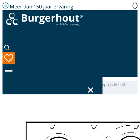
Meer dan 150 jaar ervaring
Home
|
Assortiment
|
Mini-Delta Dakbeschotplaat type A 60-63°
luchtdicht
Taal
Assortiment
Oplossingen