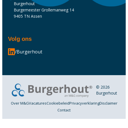
Burgerhout
Burgemeester Grollemanweg 14
9405 TN Assen
Volg ons
/Burgerhout
© 2026
Burgerhout
Over M&G
Vacatures
Cookiebeleid
Privacyverklaring
Disclaimer
Contact