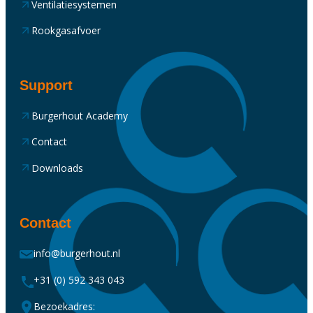
Ventilatiesystemen
Rookgasafvoer
Support
Burgerhout Academy
Contact
Downloads
Contact
info@burgerhout.nl
+31 (0) 592 343 043
Bezoekadres: