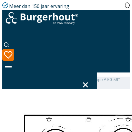
Meer dan 150 jaar ervaring
Home
|
Assortiment
|
Mini-Delta Dakbeschotplaat type A 50-59°
luchtdicht
Taal
Assortiment
Oplossingen