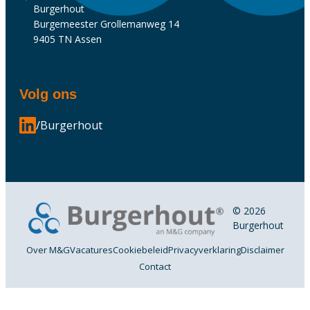
Burgerhout
Burgemeester Grollemanweg 14
9405 TN Assen
Volg ons
/Burgerhout
© 2026
Burgerhout
Over M&G
Vacatures
Cookiebeleid
Privacyverklaring
Disclaimer
Contact