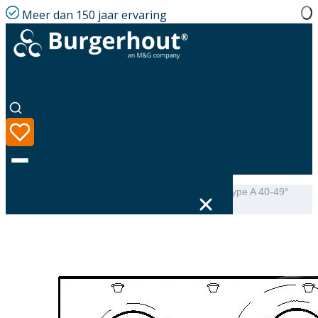
Meer dan 150 jaar ervaring
Home
|
Assortiment
|
Mini-Delta Dakbeschotplaat type A 40-49°
luchtdicht
Taal
Assortiment
Oplossingen