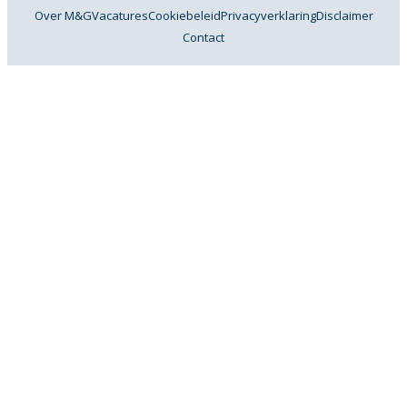
Over M&G
Vacatures
Cookiebeleid
Privacyverklaring
Disclaimer
Contact