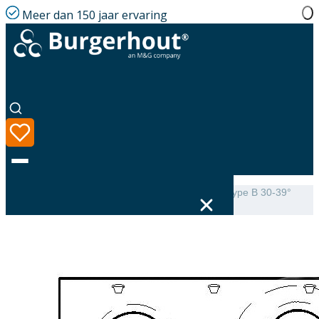
Meer dan 150 jaar ervaring
Home
|
Assortiment
|
Mini-Delta Dakbeschotplaat type B 30-39°
luchtdicht
Taal
Assortiment
Oplossingen