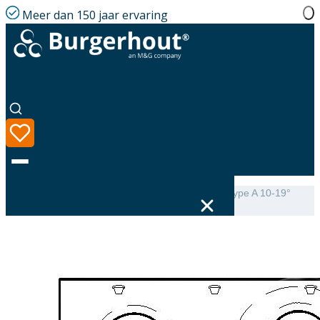
Meer dan 150 jaar ervaring
Home
|
Assortiment
|
Mini-Delta Dakbeschotplaat type A 10-19°
luchtdicht
Taal
Assortiment
Oplossingen