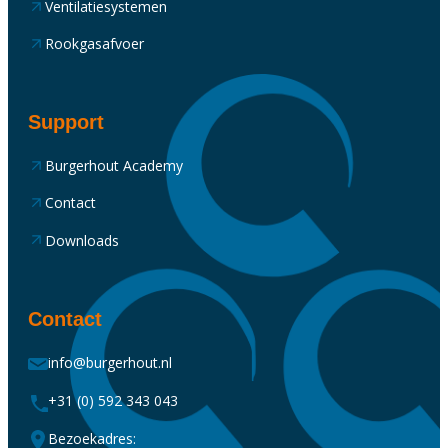
Ventilatiesystemen
Rookgasafvoer
Support
Burgerhout Academy
Contact
Downloads
Contact
info@burgerhout.nl
+31 (0) 592 343 043
Bezoekadres: