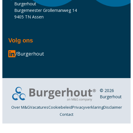
Burgerhout
Burgemeester Grollemanweg 14
9405 TN Assen
Volg ons
/Burgerhout
© 2026
Burgerhout
Over M&G
Vacatures
Cookiebeleid
Privacyverklaring
Disclaimer
Contact