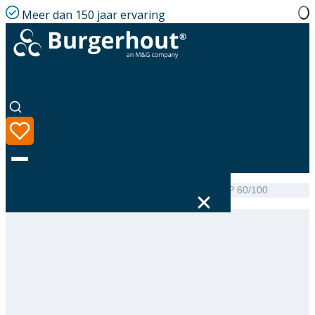
Meer dan 150 jaar ervaring
Home
|
Assortiment
|
Mini-Delta Top Gespiegeld PP 60/100
Taal
Assortiment
Oplossingen