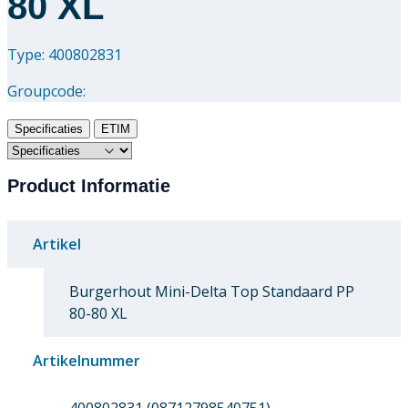
80 XL
Downloads
Type: 400802831
Academy
Groupcode:
Over ons
Specificaties
ETIM
Contact
Product Informatie
Artikel
Burgerhout Mini-Delta Top Standaard PP
80-80 XL
Artikelnummer