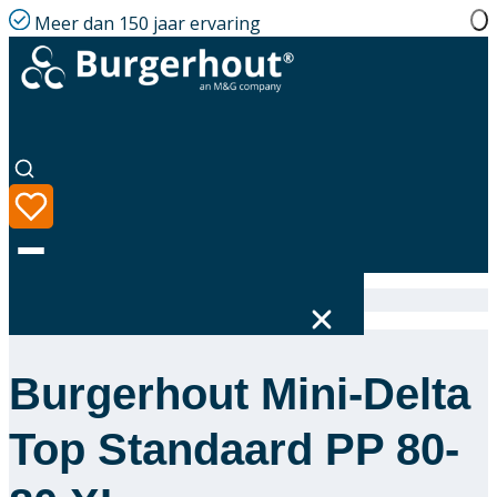
Meer dan 150 jaar ervaring
Home
|
Assortiment
|
400802831
Burgerhout Mini-Delta
Taal
Assortiment
Top Standaard PP 80-
Oplossingen