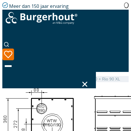
Meer dan 150 jaar ervaring
Home
|
Assortiment
|
Mini-Delta Top WTW EPS 160 + Rio 90 XL
Taal
Assortiment
Oplossingen