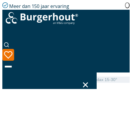
Meer dan 150 jaar ervaring
Home
|
Assortiment
|
Mini-Delta Verholen goot Leadax 15-30°
Taal
Assortiment
Oplossingen