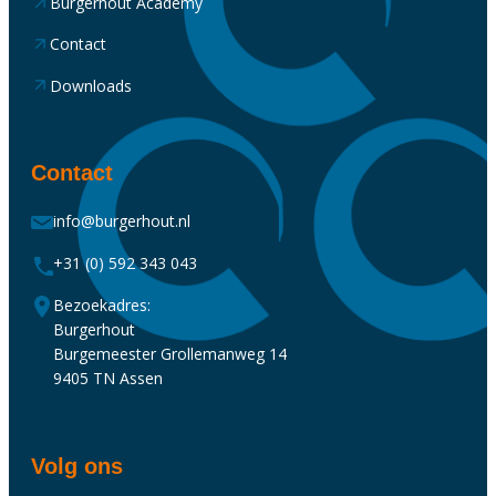
Burgerhout Academy
Contact
Downloads
Contact
info@burgerhout.nl
+31 (0) 592 343 043
Bezoekadres:
Burgerhout
Burgemeester Grollemanweg 14
9405 TN Assen
Volg ons