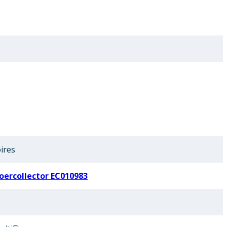
ires
ercollector EC010983