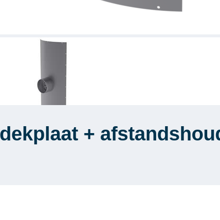
fdekplaat + afstandshou