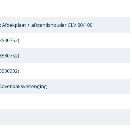
x Afdekplaat + afstandshouder CLV 60/100
8530752)
8530752)
8000002)
 Bovendaksverlenging