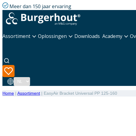
Meer dan 150 jaar ervaring
Assortiment
Oplossingen
Downloads
Academy
Ov
Taal
Home
|
Assortiment
|
EasyAir Bracket Universal PP 125-160